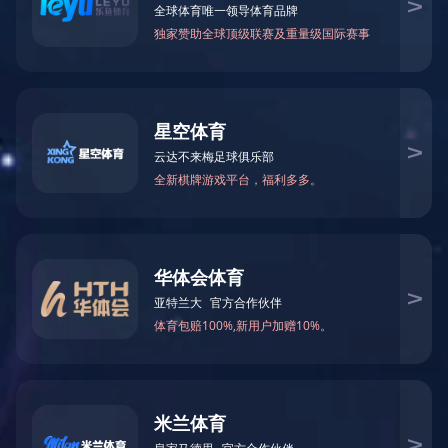
/
录入口
产品中心
/
甲板机械
乐鱼官方端
产品展示
网站登录入
产品分类


口-乐鱼
○
舱室机械
leyu(中国)
○
甲板机械
公司简介
○
其他

资质荣誉
单轨吊
乐鱼官方端