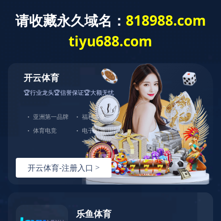
乐鱼官方端网站登录入口
中文版
产品展示
PRODUCTS
舱室机械
甲板机械
网站乐鱼官
其他

方端网站登

Your location:
乐鱼官方端网站登录入口