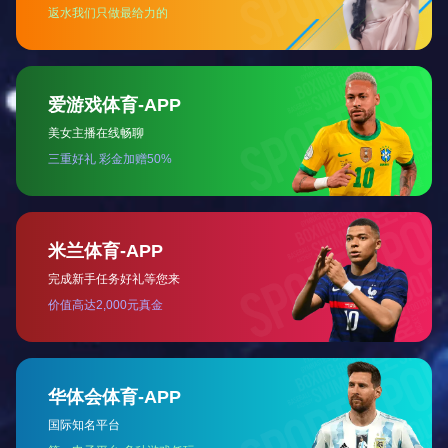
下一页
网站乐鱼官方端网站登录入口
人力资源
乐鱼官方端网站登录入口-乐鱼leyu(中国)

人才理念
公司简介
资质荣誉
招聘信息
乐鱼官方端网站登录入口
研究中心
生产设备
联系我们
厂容厂貌
组织机构
在线留言
产品展示

舱室机械
联系方式
甲板机械
其他
新闻资讯

网站乐鱼官