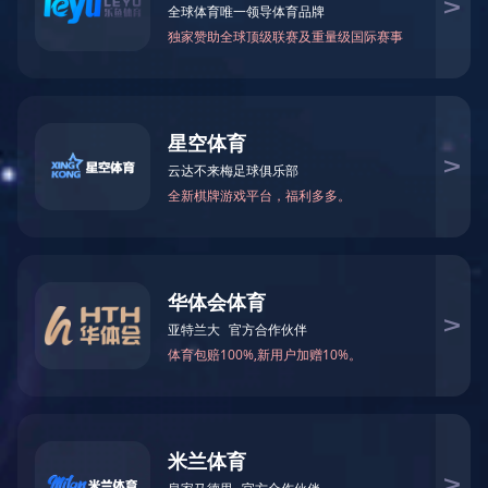
录入口
甲板机械
/
锚机、绞车
乐鱼官方端
浏览量:
1095
网站登录入
锚机、绞车
口-乐鱼
零售价
0.0
元
leyu(中国)
市场价
0.0
元
公司简介
浏览量:
1095
产品编号
资质荣誉
数量
-
乐鱼官方端
+