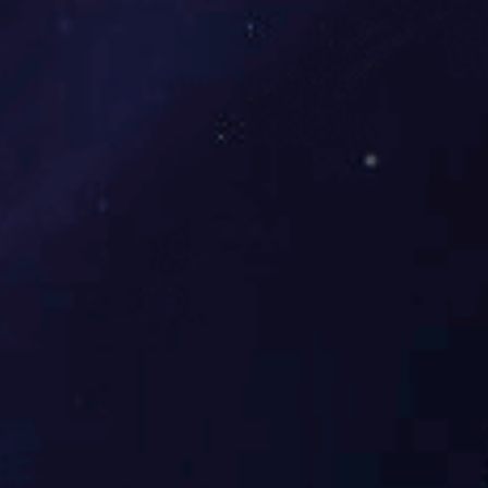
日游
围，迎着初晨的朝阳，伴着和煦的春风，乐鱼官方端网站登录入口-
丰富了员工精神文化生活，激发了员工的工作热情，增强了企业凝
披水板这三项发明使西方造船与航海界长期为之倾倒。
织：横店、南湖三日游
员工的业余文化生活，乐鱼官方端网站登录入口-乐鱼leyu(中
间的沟通交流，增强了员工的凝聚力和向心力，是一次愉悦身心