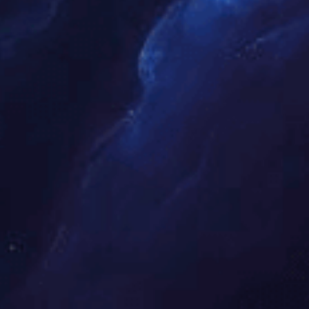
谐向上的团队氛围，迎着初晨的朝阳，伴着和煦的春
途。
富了员工精神文化生活，激发了员工的工作热情，
站上线！
：横店、南湖三日游
站上线！
：横店、南湖三日游
相关新闻
网站上线！
年，2001年改制后迁址南通经济技术开发区。属中国船舶工业联营