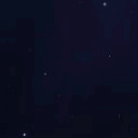
网站乐鱼官方端网站登录入口
乐鱼官方端网站登录入口-乐鱼leyu(中国)

公司简介
资质荣誉
乐鱼官方端网站登录入口
研究中心
生产设备
厂容厂貌
组织机构
产品展示

舱室机械
甲板机械
其他
新闻资讯

乐鱼官方端网站登录入口