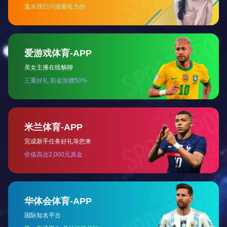
青岛北海重工、中远川崎等国内各大船厂配套产品。
人力资源
在线留言
留言应用名称：
人才理念
客户留言
*
留言内容：
招聘信息
姓名：
联系我们
手机：
邮箱：
在线留言
*
验证码：
联系方式
提交
相关产品
网站乐鱼官