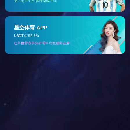
板冷
方端网站登
0.00
20T行车
录入口
0.00
热井单元
0.00
乐鱼官方端
热媒水供应装置
0.00
网站登录入
钛冷凝器
0.00
口-乐鱼
单轨吊
0.00
leyu(中国)
洗舱水加热器
0.00
公司简介
板式换热器